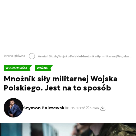
Strona główna
Armia i Służby
Wojsko Polskie
Mnożnik siły militarnej Wojska Polskiego. Jest na to sposób
WIADOMOŚCI
WAŻNE
Mnożnik siły militarnej Wojska
Polskiego. Jest na to sposób
Szymon Palczewski
18.05.2026
3 min.