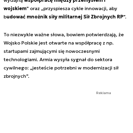
wydajną
współpracę między przemysłem i
wojskiem
” oraz „przyspiesza cykle innowacji, aby
b
udować mnożnik siły militarnej Sił Zbrojnych RP
”.
To niezwykle ważne słowa, bowiem potwierdzają, że
Wojsko Polskie jest otwarte na współpracę z np.
startupami zajmującymi się nowoczesnymi
technologiami. Armia wysyła sygnał do sektora
cywilnego: „
jesteście potrzebni w modernizacji sił
zbrojnych
”.
Reklama