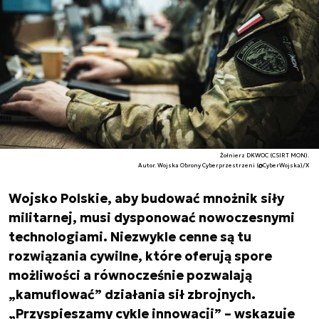
Żołnierz DKWOC (CSIRT MON).
Autor. Wojska Obrony Cyberprzestrzeni (@CyberWojska)/X
Wojsko Polskie, aby budować mnożnik siły
militarnej, musi dysponować nowoczesnymi
technologiami. Niezwykle cenne są tu
rozwiązania cywilne, które oferują spore
możliwości a równocześnie pozwalają
„kamuflować” działania sił zbrojnych.
„Przyspieszamy cykle innowacji” – wskazuje