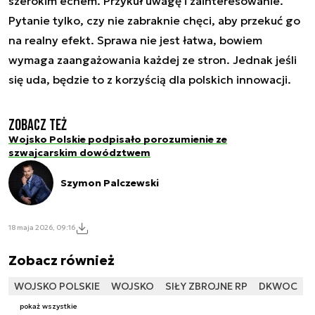
szerokim echem. Przykuł uwagę i zainteresowanie.
Pytanie tylko, czy nie zabraknie chęci, aby przekuć go
na realny efekt. Sprawa nie jest łatwa, bowiem
wymaga zaangażowania każdej ze stron. Jednak jeśli
się uda, będzie to z korzyścią dla polskich innowacji.
Zobacz też
Wojsko Polskie podpisało porozumienie ze
szwajcarskim dowództwem
Szymon Palczewski
18 maja 2026, 09:16
Zobacz również
WOJSKO POLSKIE
WOJSKO
SIŁY ZBROJNE RP
DKWOC
pokaż wszystkie