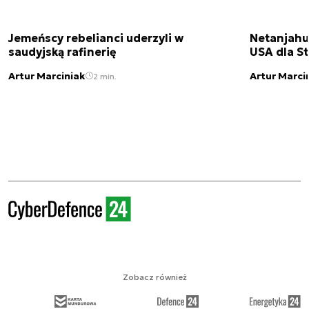
Jemeńscy rebelianci uderzyli w
Netanjahu
saudyjską rafinerię
USA dla St
Artur Marciniak
Artur Marci
2 min.
Zobacz również