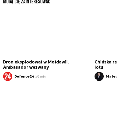
Mogą Cię zainteresować
Dron eksplodował w Mołdawii.
Chińska ra
Ambasador wezwany
lotu
Defence24
Mateu
2 min.