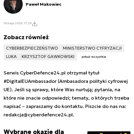
Paweł Makowiec
18 maja 2026, 17:29
Zobacz również
CYBERBEZPIECZEŃSTWO
MINISTERSTWO CYFRYZACJI
LUKA
KRZYSZTOF GAWKOWSKI
pokaż wszystkie
Serwis CyberDefence24.pl otrzymał tytuł
#DigitalEUAmbassador (Ambasadora polityki cyfrowej
UE). Jeśli są sprawy, które Was nurtują; pytania, na
które nie znacie odpowiedzi; tematy, o których trzeba
napisać – zapraszamy do kontaktu. Piszcie do nas na:
redakcja@cyberdefence24.pl
.
Wybrane okazje dla