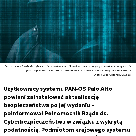
Pełnomocnik Rządu ds. cyberbezpieczeństwa opublikował zalecenia dotyczące podatności w systemie
produkcji Palo-Alto. Administratorom wskazano dwie istotne do wykonania kwestie.
Autor. CyberDefence24/Canva
Użytkownicy systemu PAN-OS Palo Alto
powinni zainstalować aktualizację
bezpieczeństwa po jej wydaniu –
poinformował Pełnomocnik Rządu ds.
Cyberbezpieczeństwa w związku z wykrytą
podatnością. Podmiotom krajowego systemu