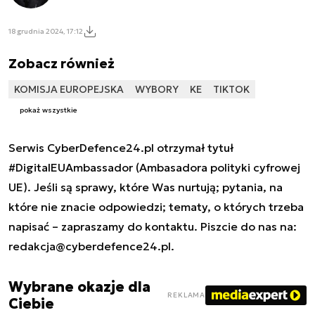
18 grudnia 2024, 17:12
Zobacz również
KOMISJA EUROPEJSKA
WYBORY
KE
TIKTOK
pokaż wszystkie
Serwis CyberDefence24.pl otrzymał tytuł
#DigitalEUAmbassador (Ambasadora polityki cyfrowej
UE). Jeśli są sprawy, które Was nurtują; pytania, na
które nie znacie odpowiedzi; tematy, o których trzeba
napisać – zapraszamy do kontaktu. Piszcie do nas na:
redakcja@cyberdefence24.pl
.
Wybrane okazje dla
REKLAMA
Ciebie