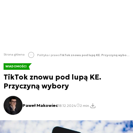
Strona główna
Polityka i prawo
TikTok znowu pod lupą KE. Przyczyną wybory
WIADOMOŚCI
TikTok znowu pod lupą KE.
Przyczyną wybory
Paweł Makowiec
18.12.2024
2 min.