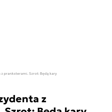
 pranksterami. Szrot: Będą kary
ydenta z
 Szrot: Będą kary