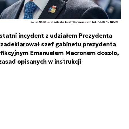
Autor. NATO North Atlantic Treaty Organization/Flickr/CC BY-NC-ND 2.0
statni incydent z udziałem Prezydenta
 zadeklarował szef gabinetu prezydenta
 fikcyjnym Emanuelem Macronem doszło,
asad opisanych w instrukcji