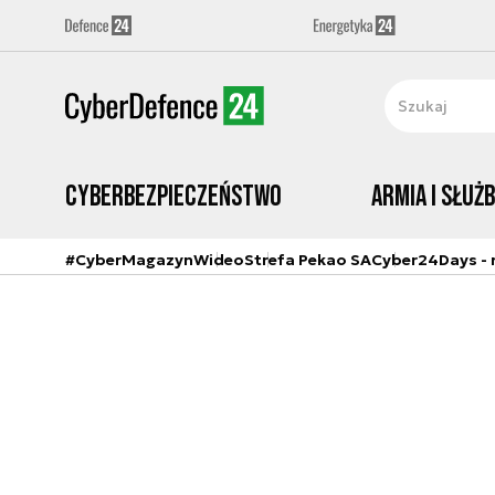
Cyberbezpieczeństwo
Armia i Służ
#CyberMagazyn
Wideo
Strefa Pekao SA
Cyber24Days - r