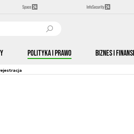
by
Polityka i prawo
Biznes i Finans
ejestracja