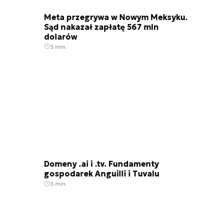
Meta przegrywa w Nowym Meksyku.
Sąd nakazał zapłatę 567 mln
dolarów
3 min.
Domeny .ai i .tv. Fundamenty
gospodarek Anguilli i Tuvalu
3 min.