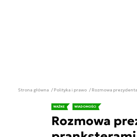
Strona główna
Polityka i prawo
Rozmowa prezydenta z
WAŻNE
WIADOMOŚCI
Rozmowa prez
pranksterami.