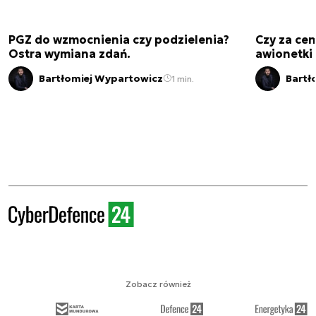
PGZ do wzmocnienia czy podzielenia?
Czy za cen
Ostra wymiana zdań.
awionetki 
Bartłomiej Wypartowicz
Bartł
1 min.
Zobacz również