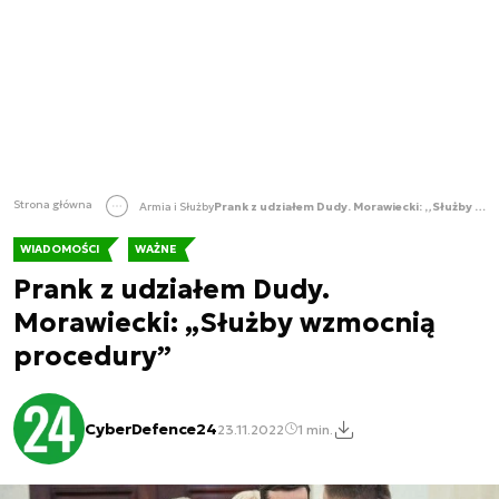
Strona główna
Armia i Służby
Prank z udziałem Dudy. Morawiecki: „Służby wzmocnią procedury”
WIADOMOŚCI
WAŻNE
Prank z udziałem Dudy.
Morawiecki: „Służby wzmocnią
procedury”
CyberDefence24
23.11.2022
1 min.