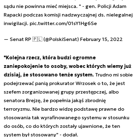
sądu nie powinna mieć miejsca. " - gen. Policji Adam
Rapacki podczas komisji nadzwyczajnej ds. nielegalnej
inwigilacji.
pic.twitter.com/01sY1Hg6Se
— Senat RP 🇵🇱 (@PolskiSenat)
February 15, 2022
"Kolejna rzecz, która budzi ogromne
zaniepokojenie to osoby, wobec których wiemy już
dzisiaj, że stosowano tenże system.
Trudno mi sobie
podejrzewać panią prokurator Wrzosek o to, że jest
szefem zorganizowanej grupy przestępczej, albo
senatora Brejzę, że popełnia jakąś zbrodnię
terroryzmu. Nie bardzo widzę podstawę prawne do
stosowania tak wyrafinowanego systemu w stosunku
do osób, co do których zostały ujawnione, że ten
system był stosowany" - dodał.