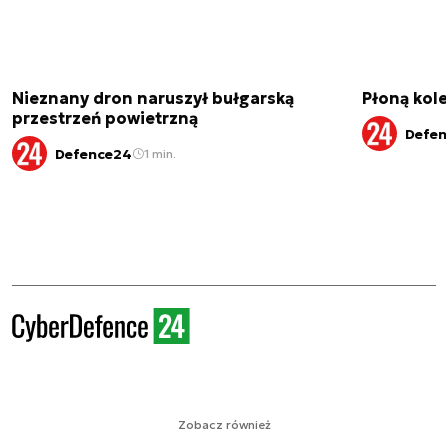
Nieznany dron naruszył bułgarską
Płoną kole
przestrzeń powietrzną
Defen
Defence24
1 min.
Zobacz również