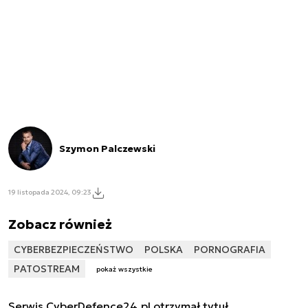
Szymon Palczewski
19 listopada 2024, 09:23
Zobacz również
CYBERBEZPIECZEŃSTWO
POLSKA
PORNOGRAFIA
PATOSTREAM
pokaż wszystkie
Serwis CyberDefence24.pl otrzymał tytuł