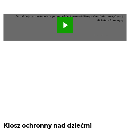
O trudniejszym dostępnie do porno dla dzieci rozmawialiśmy z wiceministrem cyfryzacji
Michałem Gramatyką.
Reklama
Klosz ochronny nad dziećmi