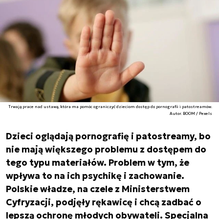
Trwają prace nad ustawą, która ma pomóc ograniczyć dzieciom dostęp do pornografii i patostreamów.
Autor. BOOM / Pexels
Dzieci oglądają pornografię i patostreamy, bo
nie mają większego problemu z dostępem do
tego typu materiałów. Problem w tym, że
wpływa to na ich psychikę i zachowanie.
Polskie władze, na czele z Ministerstwem
Cyfryzacji, podjęły rękawicę i chcą zadbać o
lepszą ochronę młodych obywateli. Specjalna