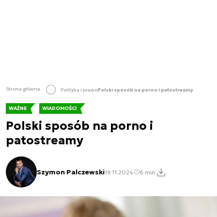
Strona główna
Polityka i prawo
Polski sposób na porno i patostreamy
WAŻNE
WIADOMOŚCI
Polski sposób na porno i
patostreamy
Szymon Palczewski
19.11.2024
6 min.