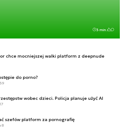
3 min.
ator chce mocniejszej walki platform z deepnude
ostępie do porno?
:39
zestępstw wobec dzieci. Policja planuje użyć AI
17
ć szefów platform za pornografię
:48