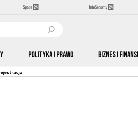
by
Polityka i prawo
Biznes i Finans
ejestracja