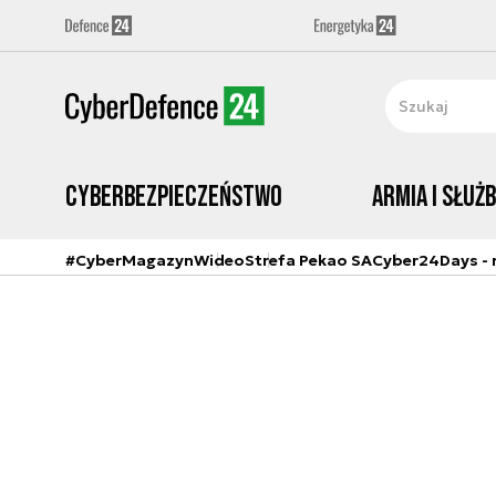
Cyberbezpieczeństwo
Armia i Służ
#CyberMagazyn
Wideo
Strefa Pekao SA
Cyber24Days - r