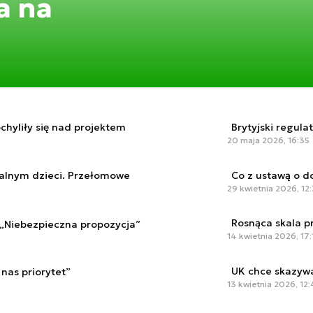
a na
chyliły się nad projektem
Brytyjski regul
20 maja 2026, 16:35
alnym dzieci. Przełomowe
Co z ustawą o d
29 kwietnia 2026, 12
Rosnąca skala pr
„Niebezpieczna propozycja”
14 kwietnia 2026, 17:
UK chce skazywa
 nas priorytet”
13 kwietnia 2026, 12