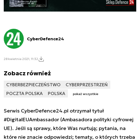
CyberDefence24
28 kwietnia 2021, 11:32
Zobacz również
CYBERBEZPIECZEŃSTWO
CYBERPRZESTRZEŃ
POCZTA POLSKA
POLSKA
pokaż wszystkie
Serwis CyberDefence24.pl otrzymał tytuł
#DigitalEUAmbassador (Ambasadora polityki cyfrowej
UE). Jeśli są sprawy, które Was nurtują; pytania, na
które nie znacie odpowiedzi; tematy, o których trzeba