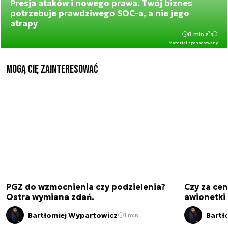
Presja ataków i nowego prawa. Twój biznes
potrzebuje prawdziwego SOC-a, a nie jego
atrapy
8 min.
Materiał sponsorowany
Mogą Cię zainteresować
PGZ do wzmocnienia czy podzielenia?
Czy za cen
Ostra wymiana zdań.
awionetki 
Bartłomiej Wypartowicz
Bartł
1 min.