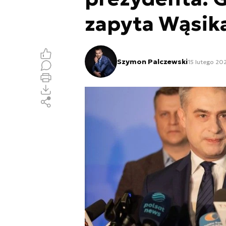
zapyta Wąsik
Szymon Palczewski
15 lutego 20