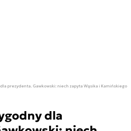
la prezydenta. Gawkowski: niech zapyta Wąsika i Kamińskiego
ygodny dla
Gawkowski: niech