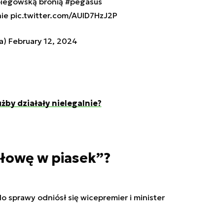
piegowską bronią
#pegasus
nie
pic.twitter.com/AUID7HzJ2P
za)
February 12, 2024
żby działały nielegalnie?
łowę w piasek”?
o sprawy odniósł się wicepremier i minister