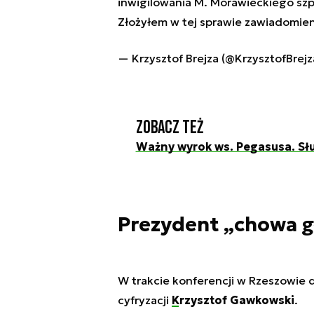
inwigilowania M. Morawieckiego sz
Złożyłem w tej sprawie zawiadomie
— Krzysztof Brejza (@KrzysztofBrej
Zobacz też
Ważny wyrok ws. Pegasusa. Słu
Prezydent „chowa g
W trakcie konferencji w Rzeszowie d
cyfryzacji
Krzysztof Gawkowski
.