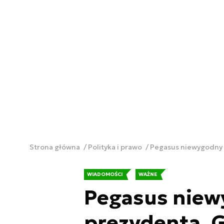
Strona główna
Polityka i prawo
Pegasus niewygodny d
WIADOMOŚCI
WAŻNE
Pegasus niew
prezydenta. 