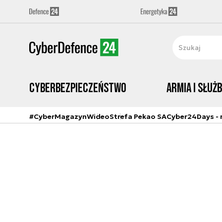
Cyberbezpieczeństwo
Armia i Służ
#CyberMagazyn
Wideo
Strefa Pekao SA
Cyber24Days - r