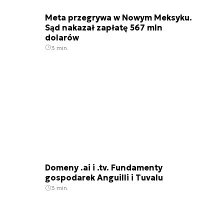
Meta przegrywa w Nowym Meksyku.
Sąd nakazał zapłatę 567 mln
dolarów
3 min.
Domeny .ai i .tv. Fundamenty
gospodarek Anguilli i Tuvalu
3 min.