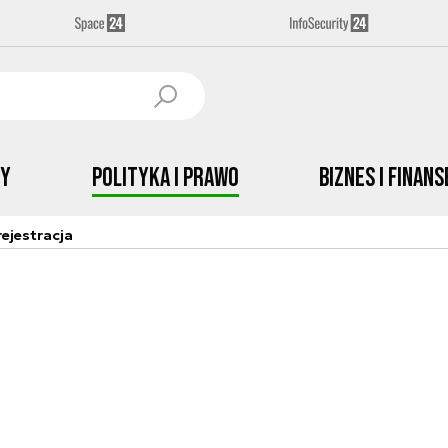
by
Polityka i prawo
Biznes i Finans
ejestracja