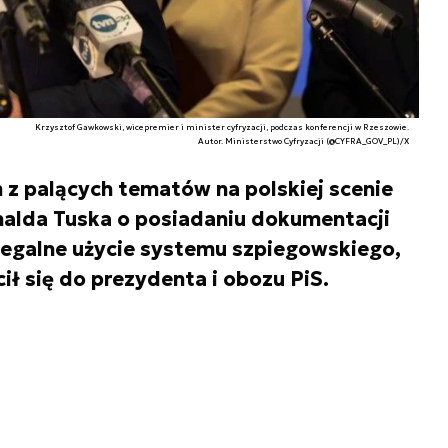
Krzysztof Gawkowski, wicepremier i minister cyfryzacji, podczas konferencji w Rzeszowie.
Autor. Ministerstwo Cyfryzacji (@CYFRA_GOV_PL)/X
 z palących tematów na polskiej scenie
nalda Tuska o posiadaniu dokumentacji
elegalne użycie systemu szpiegowskiego,
ł się do prezydenta i obozu PiS.