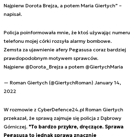
Najpierw Dorota Brejza, a potem Maria Giertych” –
napisał.
Policja poinformowała mnie, że ktoś używając numeru
telefonu mojej córki rozsyła alarmy bombowe.
Zemsta za ujawnienie afery Pegasusa coraz bardziej
prawdopodobnym motywem sprawców.
Najpierw
@Dorota_Brejza
a potem
@GiertychMaria
— Roman Giertych (@GiertychRoman)
January 14,
2022
W rozmowie z CyberDefence24.pl Roman Giertych
przekazał, że sprawą zajmuje się policja z Dąbrowy
Górniczej.
"To bardzo przykre, dręczące. Sprawa
Pegasusa to jednak sprawa znacznie