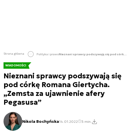
Strona główna
Polityka i prawo
Nieznani sprawcy podszywają się pod córkę Romana Giertycha. „Zemsta za ujawnienie afery Pegasusa”
WIADOMOŚCI
Nieznani sprawcy podszywają się
pod córkę Romana Giertycha.
„Zemsta za ujawnienie afery
Pegasusa”
Nikola Bochyńska
14.01.2022
3 min.