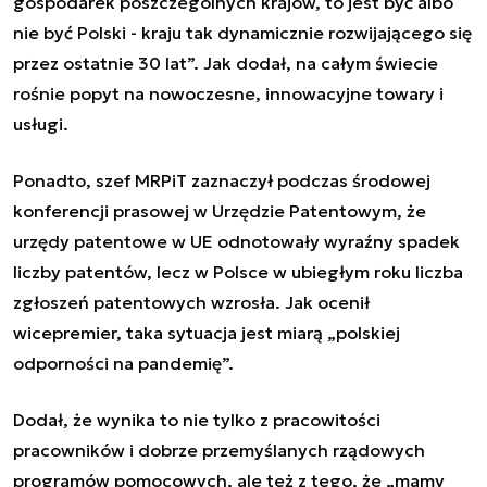
gospodarek poszczególnych krajów, to jest być albo
nie być Polski - kraju tak dynamicznie rozwijającego się
przez ostatnie 30 lat
”
. Jak dodał, na całym świecie
rośnie popyt na nowoczesne, innowacyjne towary i
usługi.
Ponadto,
szef MRPiT zaznaczył podczas środowej
konferencji prasowej w Urzędzie Patentowym, że
urzędy patentowe w UE odnotowały wyraźny spadek
liczby patentów, lecz w Polsce w ubiegłym roku liczba
zgłoszeń patentowych wzrosła.
Jak ocenił
wicepremier, taka sytuacja jest miarą
„
polskiej
odporności na pandemię
”
.
Dodał, że wynika to nie tylko z pracowitości
pracowników i dobrze przemyślanych rządowych
programów pomocowych, ale też z tego, że
„
mamy