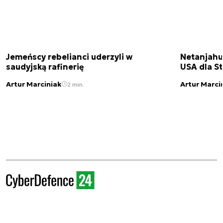
Jemeńscy rebelianci uderzyli w
Netanjahu
saudyjską rafinerię
USA dla St
Artur Marciniak
Artur Marci
2 min.