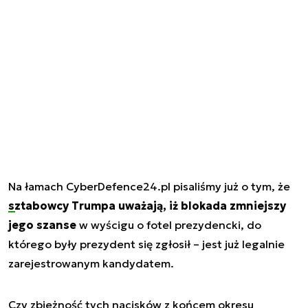
Na łamach CyberDefence24.pl pisaliśmy już o tym, że
sztabowcy Trumpa uważają, iż blokada zmniejszy
jego szanse
w wyścigu o fotel prezydencki, do
którego były prezydent się zgłosił – jest już legalnie
zarejestrowanym kandydatem.
Czy zbieżność tych nacisków z końcem okresu