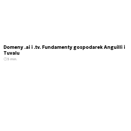
Domeny .ai i .tv. Fundamenty gospodarek Anguilli i
Tuvalu
3 min.