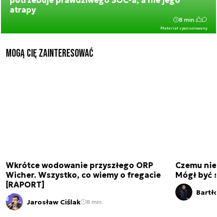
potrzebuje prawdziwego SOC-a, a nie jego
atrapy
8 min.
Materiał sponsorowany
Mogą Cię zainteresować
Wkrótce wodowanie przyszłego ORP
Czemu nie
Wicher. Wszystko, co wiemy o fregacie
Mógł być 
[RAPORT]
Bartł
Jarosław Ciślak
8 min.