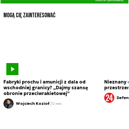
Materiał sponsorowany
Mogą Cię zainteresować
Fabryki prochu i amunicji z dala od
Nieznany 
wschodniej granicy? „Dajmy szansę
przestrze
obronie przeciwrakietowej”
Defen
Wojciech Kozioł
2 min.