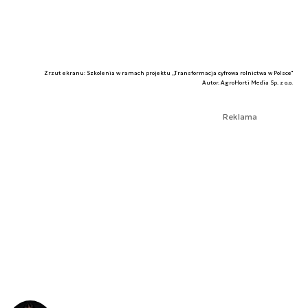
Zrzut ekranu: Szkolenia w ramach projektu ,,Transformacja cyfrowa rolnictwa w Polsce''
Autor. AgroHorti Media Sp. z o.o.
Reklama