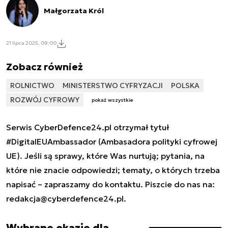
Małgorzata Król
21 lipca 2025, 09:00
Zobacz również
ROLNICTWO
MINISTERSTWO CYFRYZACJI
POLSKA
ROZWÓJ CYFROWY
pokaż wszystkie
Serwis CyberDefence24.pl otrzymał tytuł
#DigitalEUAmbassador (Ambasadora polityki cyfrowej
UE). Jeśli są sprawy, które Was nurtują; pytania, na
które nie znacie odpowiedzi; tematy, o których trzeba
napisać – zapraszamy do kontaktu. Piszcie do nas na:
redakcja@cyberdefence24.pl
.