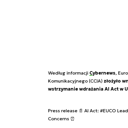
Według informacji
Cybernews
, Eur
Komunikacyjnego (CCIA)
złożyło w
wstrzymanie wdrażania AI Act w 
Press release 📄 AI Act:
#EUCO
Lead
Concerns ⏰