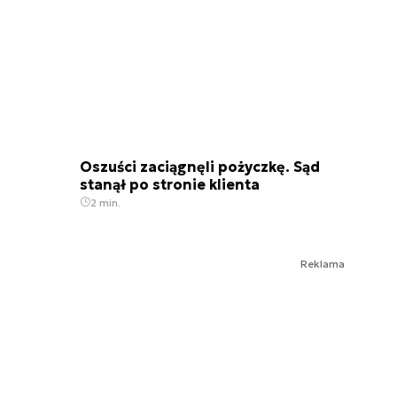
Oszuści zaciągnęli pożyczkę. Sąd
stanął po stronie klienta
2 min.
Reklama