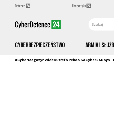
Cyberbezpieczeństwo
Armia i Służ
#CyberMagazyn
Wideo
Strefa Pekao SA
Cyber24Days - r