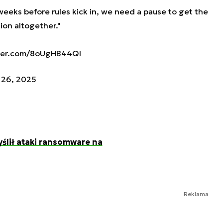
st weeks before rules kick in, we need a pause to get the
ion
altogether."
tter.com/8oUgHB44QI
 26, 2025
yślił ataki ransomware na
Reklama