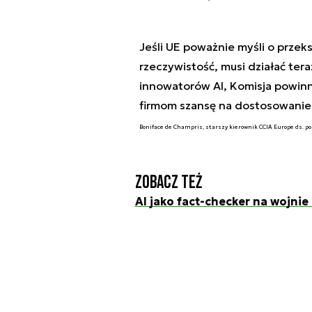
Jeśli UE poważnie myśli o przeks
rzeczywistość, musi działać ter
innowatorów AI, Komisja powinna
firmom szansę na dostosowanie 
Boniface de Champris, starszy kierownik CCIA Europe ds. po
Zobacz też
AI jako fact-checker na wojnie 