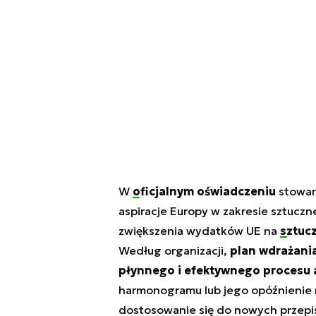
W
oficjalnym oświadczeniu
stowar
aspiracje Europy w zakresie sztuczn
zwiększenia wydatków UE na
sztucz
Według organizacji,
plan wdrażania
płynnego i efektywnego procesu 
harmonogramu lub jego opóźnienie 
dostosowanie się do nowych przepi