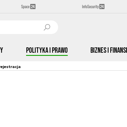
by
Polityka i prawo
Biznes i Finans
ejestracja