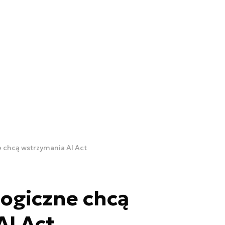
 chcą wstrzymania AI Act
ogiczne chcą
AI Act