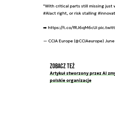
"With critical parts still missing ju
#AIact
right, or risk stalling
#innovat
➡️
https://t.co/fRJ6qM6cUi
pic.twi
— CCIA Europe (@CCIAeurope)
June
Zobacz też
Artykuł stworzony przez AI zm
polskie organizacje