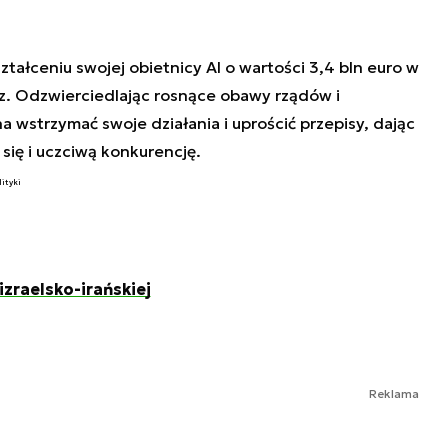
ztałceniu swojej obietnicy AI o wartości 3,4 bln euro w
az. Odzwierciedlając rosnące obawy rządów i
 wstrzymać swoje działania i uprościć przepisy, dając
się i uczciwą konkurencję.
lityki
izraelsko-irańskiej
Reklama