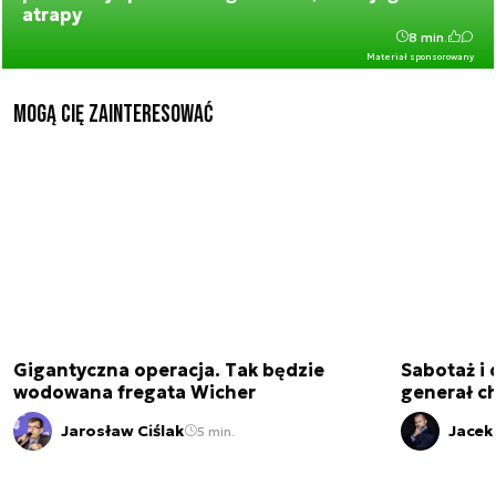
atrapy
8 min.
Materiał sponsorowany
Mogą Cię zainteresować
Gigantyczna operacja. Tak będzie
Sabotaż i 
wodowana fregata Wicher
generał ch
Jarosław Ciślak
Jacek
5 min.