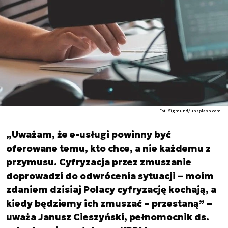
Fot. Sigmund/unsplash.com
„Uważam, że e-usługi powinny być
oferowane temu, kto chce, a nie każdemu z
przymusu. Cyfryzacja przez zmuszanie
doprowadzi do odwrócenia sytuacji – moim
zdaniem dzisiaj Polacy cyfryzację kochają, a
kiedy będziemy ich zmuszać – przestaną” –
uważa Janusz Cieszyński, pełnomocnik ds.