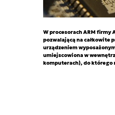
W procesorach ARM firmy Al
pozwalającą na całkowite pr
urządzeniem wyposażonym w
umiejscowiona w wewnętrz
komputerach), do którego n