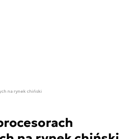
h na rynek chiński
procesorach
h na rynek chiński