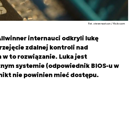
Fot. steverwatson / flickr.com
lwinner internauci odkryli lukę
zejęcie zdalnej kontroli nad
 to rozwiązanie. Luka jest
nym systemie (odpowiednik BIOS-u w
ikt nie powinien mieć dostępu.