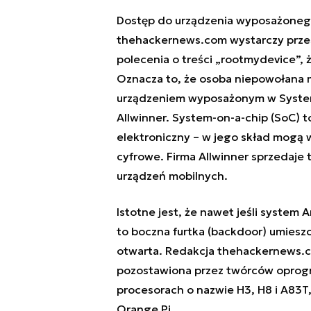
Dostęp do urządzenia wyposażonego 
thehackernews.com wystarczy prze
polecenia o treści „rootmydevice”, 
Oznacza to, że osoba niepowołana m
urządzeniem wyposażonym w System
Allwinner. System-on-a-chip (SoC) 
elektroniczny – w jego skład mogą
cyfrowe. Firma Allwinner sprzedaje
urządzeń mobilnych.
Istotne jest, że nawet jeśli system
to boczna furtka (backdoor) umies
otwarta. Redakcja thehackernews.c
pozostawiona przez twórców oprog
procesorach o nazwie H3, H8 i A83T
Orange Pi.