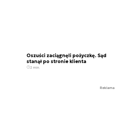
Oszuści zaciągnęli pożyczkę. Sąd
stanął po stronie klienta
2 min.
Reklama