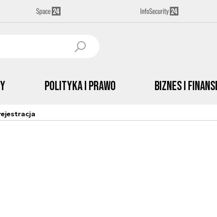
by
Polityka i prawo
Biznes i Finans
ejestracja