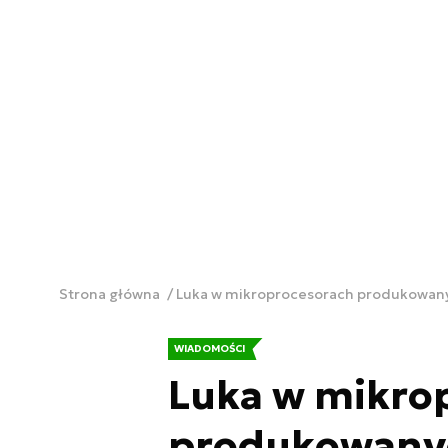
Strona główna
Luka w mikroprocesorach produkowanyc
WIADOMOŚCI
Luka w mikro
produkowanyc