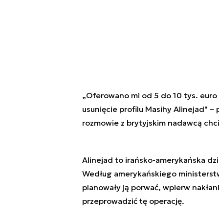
„Oferowano mi od 5 do 10 tys. euro 
usunięcie profilu Masihy Alinejad" –
rozmowie z brytyjskim nadawcą chc
Alinejad to irańsko-amerykańska dzi
Według amerykańskiego ministerstwa
planowały ją porwać, wpierw nakłania
przeprowadzić tę operację.