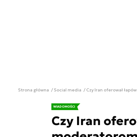
Strona główna
Social media
Czy Iran oferował łapó
WIADOMOŚCI
Czy Iran ofer
moderatorom