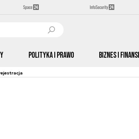
by
Polityka i prawo
Biznes i Finans
ejestracja