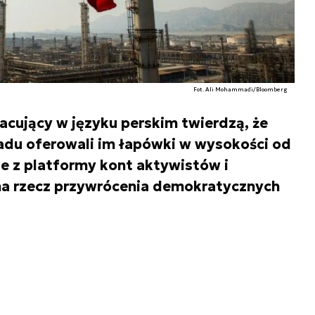
Fot. Ali Mohammadi/Bloomberg
cujący w języku perskim twierdzą, że
adu oferowali im łapówki w wysokości od
ie z platformy kont aktywistów i
 na rzecz przywrócenia demokratycznych