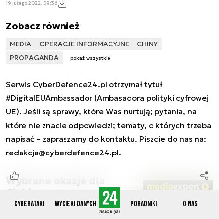
19 lutego 2022, 09:36
Zobacz również
MEDIA
OPERACJE INFORMACYJNE
CHINY
PROPAGANDA
pokaż wszystkie
Serwis CyberDefence24.pl otrzymał tytuł
#DigitalEUAmbassador (Ambasadora polityki cyfrowej
UE). Jeśli są sprawy, które Was nurtują; pytania, na
które nie znacie odpowiedzi; tematy, o których trzeba
napisać – zapraszamy do kontaktu. Piszcie do nas na:
redakcja@cyberdefence24.pl
.
Wybrane okazje dla
REKLAMA
Ciebie
Cyberataki
Wycieki danych
Poradniki
O nas