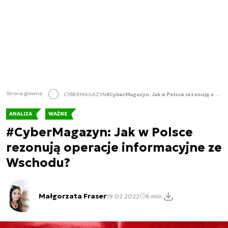
Strona główna
CYBERMAGAZYN
#CyberMagazyn: Jak w Polsce rezonują operacje informacyjne ze Wschodu?
ANALIZA
WAŻNE
#CyberMagazyn: Jak w Polsce
rezonują operacje informacyjne ze
Wschodu?
Małgorzata Fraser
19.02.2022
6 min.