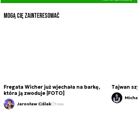
Mogą Cię zainteresować
Fregata Wicher już wjechała na barkę,
Tajwan szy
która ją zwoduje [FOTO]
Micha
Jarosław Ciślak
1 min.