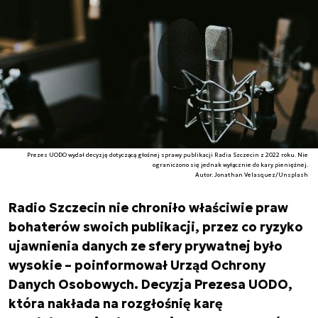
Prezes UODO wydał decyzję dotyczącą głośnej sprawy publikacji Radia Szczecin z 2022 roku. Nie
ograniczono się jednak wyłącznie do kary pieniężnej.
Autor. Jonathan Velasquez/Unsplash
Radio Szczecin nie chroniło właściwie praw
bohaterów swoich publikacji, przez co ryzyko
ujawnienia danych ze sfery prywatnej było
wysokie – poinformował Urząd Ochrony
Danych Osobowych. Decyzja Prezesa UODO,
która nakłada na rozgłośnię karę