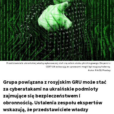
Przedstawiciele ukraińskiej władzy wykonawczej stali się celem ataku phishingowego. Eksperci z
CERT-UA wskazują, że sprawcami mogli być rosyjscy hakerzy.
Autor. Riki32/Pixabay
Grupa powiązana z rosyjskim GRU może stać
za cyberatakami na ukraińskie podmioty
zajmujące się bezpieczeństwem i
obronnością. Ustalenia zespołu ekspertów
wskazują, że przedstawiciele władzy