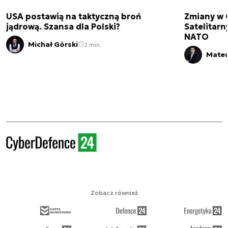
USA postawią na taktyczną broń
Zmiany w 
jądrową. Szansa dla Polski?
Satelitar
NATO
Michał Górski
2 min.
Mateu
Zobacz również