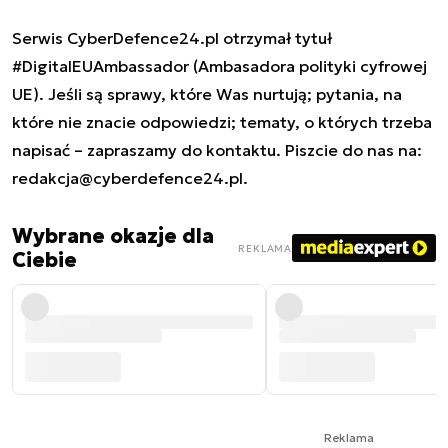
Serwis CyberDefence24.pl otrzymał tytuł
#DigitalEUAmbassador (Ambasadora polityki cyfrowej
UE). Jeśli są sprawy, które Was nurtują; pytania, na
które nie znacie odpowiedzi; tematy, o których trzeba
napisać – zapraszamy do kontaktu. Piszcie do nas na:
redakcja@cyberdefence24.pl
.
Wybrane okazje dla
REKLAMA
Ciebie
Reklama