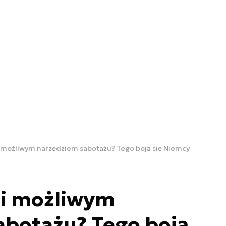
 możliwym narzędziem sabotażu? Tego boją się Niemcy
i możliwym
abotażu? Tego boją