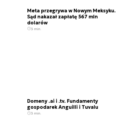
Meta przegrywa w Nowym Meksyku.
Sąd nakazał zapłatę 567 mln
dolarów
3 min.
Domeny .ai i .tv. Fundamenty
gospodarek Anguilli i Tuvalu
3 min.