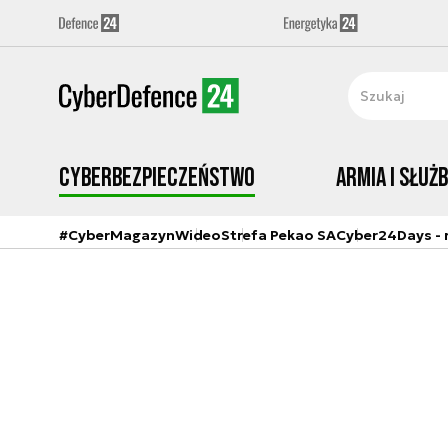
Cyberbezpieczeństwo
Armia i Służ
#CyberMagazyn
Wideo
Strefa Pekao SA
Cyber24Days - r