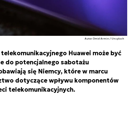
Autor. Omid Armin / Unsplash
u telekomunikacyjnego Huawei może być
ie do potencjalnego sabotażu
 obawiają się Niemcy, które w marcu
edztwo dotyczące wpływu komponentów
eci telekomunikacyjnych.