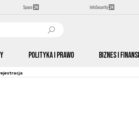
by
Polityka i prawo
Biznes i Finans
ejestracja