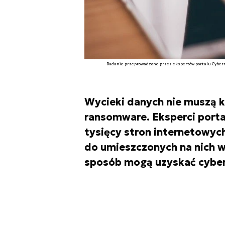
Badanie przeprowadzone przez ekspertów portalu Cyberne
Wycieki danych nie muszą 
ransomware. Eksperci portal
tysięcy stron internetowyc
do umieszczonych na nich w
sposób mogą uzyskać cyber