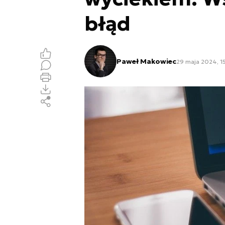
błąd
Paweł Makowiec
29 maja 2024, 1