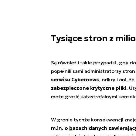
Tysiące stron z mil
Są również i takie przypadki, gdy 
popełnili sami administratorzy str
serwisu Cybernews
, odkryli oni, że
zabezpieczone krytyczne pliki
. U
może grozić katastrofalnymi konse
W gronie tychże konsekwencji znaj
m.in. o
bazach danych
zawierając