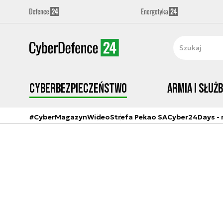
Cyberbezpieczeństwo
Armia i Służ
#CyberMagazyn
Wideo
Strefa Pekao SA
Cyber24Days - r