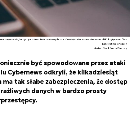
ws wykazało, że tysiące stron internetowych ma niewłaściwie zabezpieczone pliki krytyczne. O co
konkretnie chodzi?
Autor. StockSnap/Pixabay
koniecznie być spowodowane przez ataki
u Cybernews odkryli, że kilkadziesiąt
h ma tak słabe zabezpieczenia, że dostęp
rażliwych danych w bardzo prosty
przestępcy.