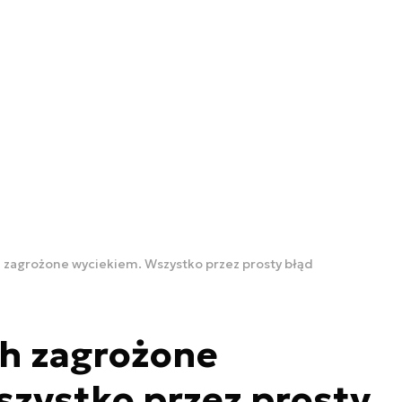
 zagrożone wyciekiem. Wszystko przez prosty błąd
ch zagrożone
szystko przez prosty