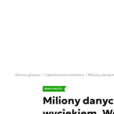
Strona główna
Cyberbezpieczeństwo
Miliony danych
WIADOMOŚCI
Miliony dany
wyciekiem. W