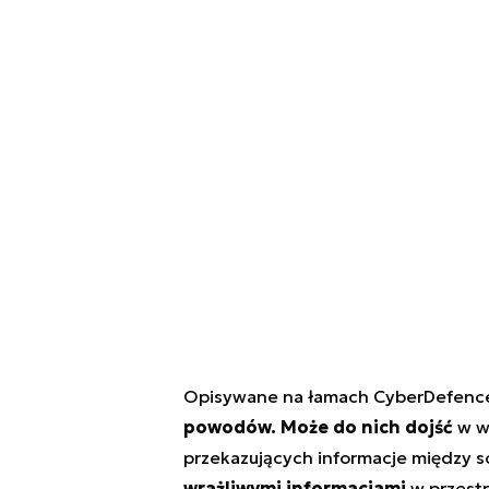
Opisywane na łamach CyberDefen
powodów. Może do nich dojść
w w
przekazujących informacje między s
wrażliwymi informacjami
w przestr