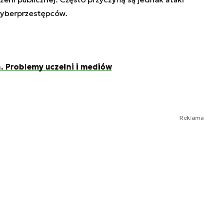
cyberprzestępców.
 Problemy uczelni i mediów
Reklama