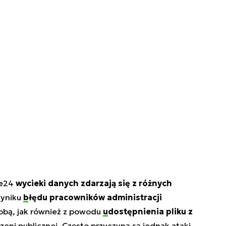
ce24
wycieki danych zdarzają się z różnych
yniku
błędu pracowników administracji
obą, jak również z powodu
udostępnienia pliku z
zeni publicznej. Często przyczyną są jednak ataki