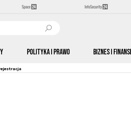
by
Polityka i prawo
Biznes i Finans
ejestracja