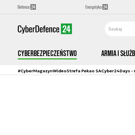
Cyberbezpieczeństwo
Armia i Służ
#CyberMagazyn
Wideo
Strefa Pekao SA
Cyber24Days - r