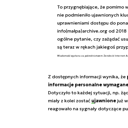
To przygnębiające, że pomimo w
nie podmieniło ujawnionych kluc
uprawnieniami dostępu do pona
info(małpa)archive.org od 2018
ogólne pytanie, czy zażądać us
są teraz w rękach jakiegoś prz
Wiadomość wysłana za pośrednictwem Zendesk Internet A
Z dostępnych informacji wynika, że
informacje personalne wymagane 
Dotyczyło to każdej sytuacji, np. ż
miały z kolei zostać
ujawnione
już w
reagowało na sygnały dotyczące pu