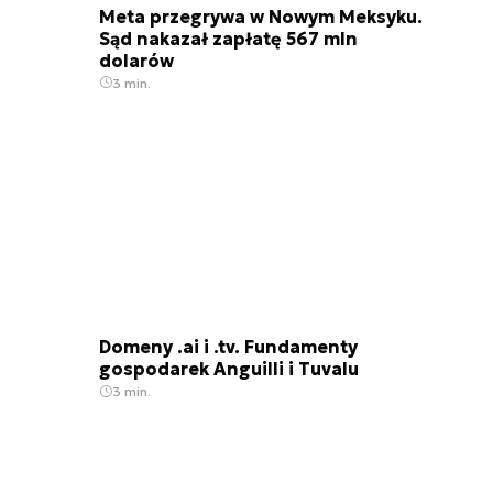
Meta przegrywa w Nowym Meksyku.
Sąd nakazał zapłatę 567 mln
dolarów
3 min.
Domeny .ai i .tv. Fundamenty
gospodarek Anguilli i Tuvalu
3 min.