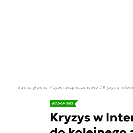
Strona główna
Cyberbezpieczeństwo
Kryzys w Inter
WIADOMOŚCI
Kryzys w Inte
do kolejnego 