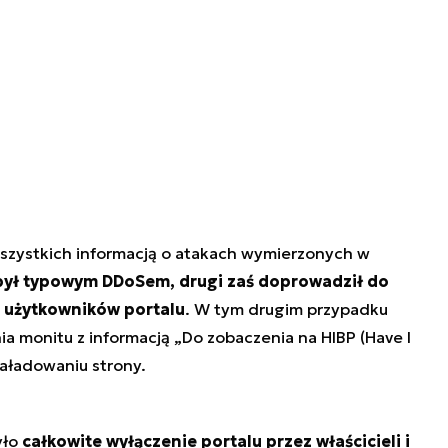
szystkich informacją o atakach wymierzonych w
 był typowym DDoSem, drugi zaś doprowadził do
 użytkowników portalu
. W tym drugim przypadku
a monitu z informacją „Do zobaczenia na HIBP (Have I
aładowaniu strony.
yło
całkowite wyłączenie portalu przez właścicieli i