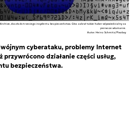
rchive, doszło do trzeciego incydentu bezpieczeństwa. Głos zabrał także haker odpowiedzialny za
pierwsze włamanie.
Autor. Heinz Schmitz/Pixabay
dwójnym cyberataku, problemy Internet
aż przywrócono działanie części usług,
ntu bezpieczeństwa.