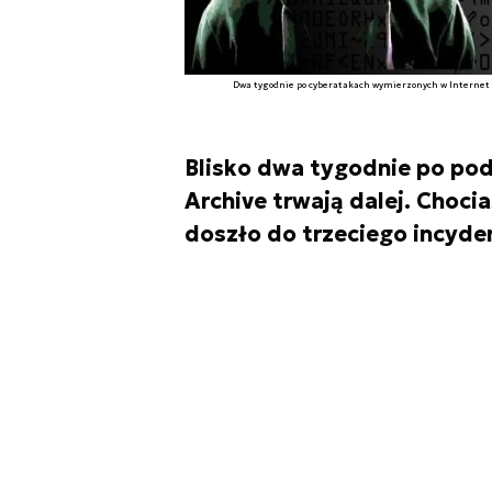
Dwa tygodnie po cyberatakach wymierzonych w Internet A
Blisko dwa tygodnie po po
Archive trwają dalej. Choci
doszło do trzeciego incyde