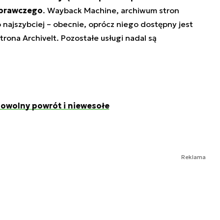
aprawczego
. Wayback Machine, archiwum stron
 najszybciej – obecnie, oprócz niego dostępny jest
strona ArchiveIt. Pozostałe usługi nadal są
 powolny powrót i niewesołe
Reklama