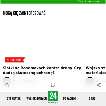
Materiał sponsorowany
Mogą Cię zainteresować
PREMIUM
Siatki na Rosomakach kontra drony. Czy
Wojsko sz
dadzą skuteczną ochronę?
materiało
Damian Ratka
Adam 
7 min.
Cyberataki
Wycieki danych
Poradniki
O nas