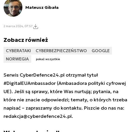
Mateusz Gibała
2 marca 2024, 07:57
Zobacz również
CYBERATAKI
CYBERBEZPIECZEŃSTWO
GOOGLE
NORWEGIA
pokaż wszystkie
Serwis CyberDefence24.pl otrzymał tytuł
#DigitalEUAmbassador (Ambasadora polityki cyfrowej
UE). Jeśli są sprawy, które Was nurtują; pytania, na
które nie znacie odpowiedzi; tematy, o których trzeba
napisać – zapraszamy do kontaktu. Piszcie do nas na:
redakcja@cyberdefence24.pl
.