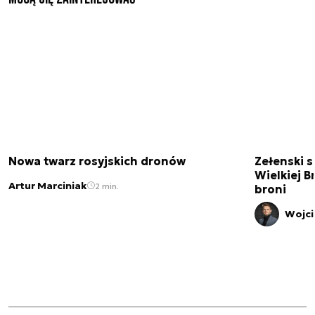
Nowa twarz rosyjskich dronów
Zełenski s
Wielkiej B
Artur Marciniak
2 min.
broni
Wojci