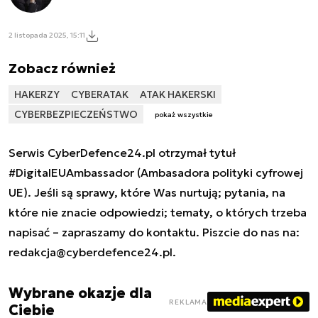
2 listopada 2025, 15:11
Zobacz również
HAKERZY
CYBERATAK
ATAK HAKERSKI
CYBERBEZPIECZEŃSTWO
pokaż wszystkie
Serwis CyberDefence24.pl otrzymał tytuł
#DigitalEUAmbassador (Ambasadora polityki cyfrowej
UE). Jeśli są sprawy, które Was nurtują; pytania, na
które nie znacie odpowiedzi; tematy, o których trzeba
napisać – zapraszamy do kontaktu. Piszcie do nas na:
redakcja@cyberdefence24.pl
.
Wybrane okazje dla
REKLAMA
Ciebie