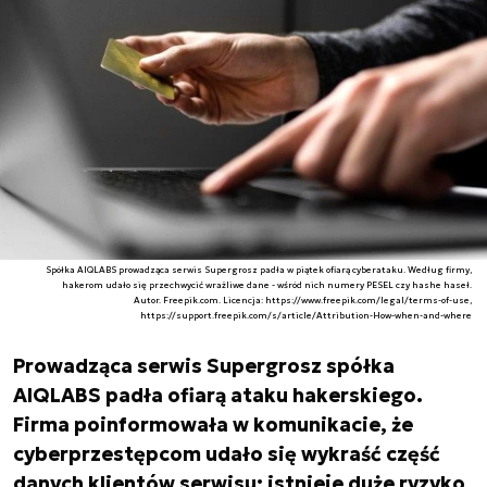
Spółka AIQLABS prowadząca serwis Supergrosz padła w piątek ofiarą cyberataku. Według firmy,
hakerom udało się przechwycić wrażliwe dane - wśród nich numery PESEL czy hashe haseł.
Autor. Freepik.com. Licencja: https://www.freepik.com/legal/terms-of-use,
https://support.freepik.com/s/article/Attribution-How-when-and-where
Prowadząca serwis Supergrosz spółka
AIQLABS padła ofiarą ataku hakerskiego.
Firma poinformowała w komunikacie, że
cyberprzestępcom udało się wykraść część
danych klientów serwisu; istnieje duże ryzyko,