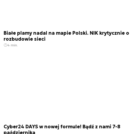
Białe plamy nadal na mapie Polski. NIK krytycznie o
rozbudowie sieci
4 min.
Cyber24 DAYS w nowej formule! Bądź z nami 7-8
października