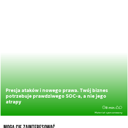
Presja ataków i nowego prawa. Twój biznes
potrzebuje prawdziwego SOC-a, a nie jego
atrapy
8 min.
Materiał sponsorowany
Mogą Cię zainteresować