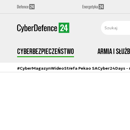
Cyberbezpieczeństwo
Armia i Służ
#CyberMagazyn
Wideo
Strefa Pekao SA
Cyber24Days - r