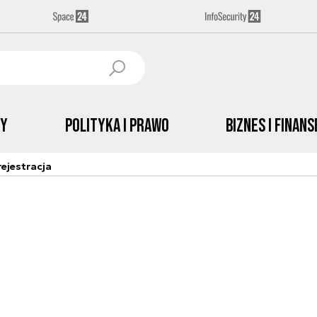
by
Polityka i prawo
Biznes i Finans
ejestracja