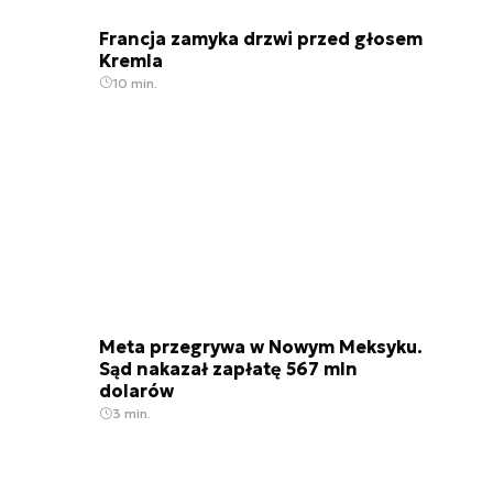
Francja zamyka drzwi przed głosem
Kremla
10 min.
Meta przegrywa w Nowym Meksyku.
Sąd nakazał zapłatę 567 mln
dolarów
3 min.