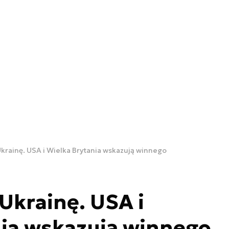
krainę. USA i Wielka Brytania wskazują winnego
Ukrainę. USA i
nia wskazują winnego