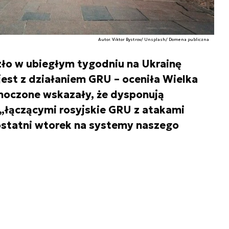
Autor. Viktor Bystrov/ Unsplash/ Domena publiczna
ło w ubiegłym tygodniu na Ukrainę
st z działaniem GRU – oceniła Wielka
dnoczone wskazały, że dysponują
„łączącymi rosyjskie GRU z atakami
ostatni wtorek na systemy naszego