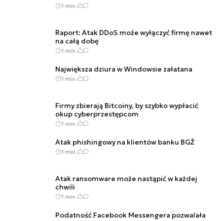
1 min.
Raport: Atak DDoS może wyłączyć firmę nawet
na całą dobę
1 min.
Największa dziura w Windowsie załatana
1 min.
Firmy zbierają Bitcoiny, by szybko wypłacić
okup cyberprzestępcom
1 min.
Atak phishingowy na klientów banku BGŻ
1 min.
Atak ransomware może nastąpić w każdej
chwili
1 min.
Podatność Facebook Messengera pozwalała