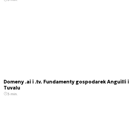
Domeny .ai i .tv. Fundamenty gospodarek Anguilli i
Tuvalu
3 min.