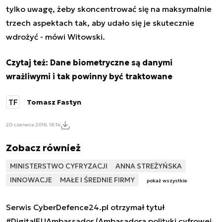
tylko uwagę, żeby skoncentrować się na maksymalnie
trzech aspektach tak, aby udało się je skutecznie
wdrożyć - mówi Witowski.
Czytaj też:
Dane biometryczne są danymi
wrażliwymi i tak powinny być traktowane
TF
Tomasz Fastyn
20 czerwca 2016, 16:14
Zobacz również
MINISTERSTWO CYFRYZACJI
ANNA STREŻYŃSKA
INNOWACJE
MAŁE I ŚREDNIE FIRMY
pokaż wszystkie
Serwis CyberDefence24.pl otrzymał tytuł
#DigitalEUAmbassador (Ambasadora polityki cyfrowej