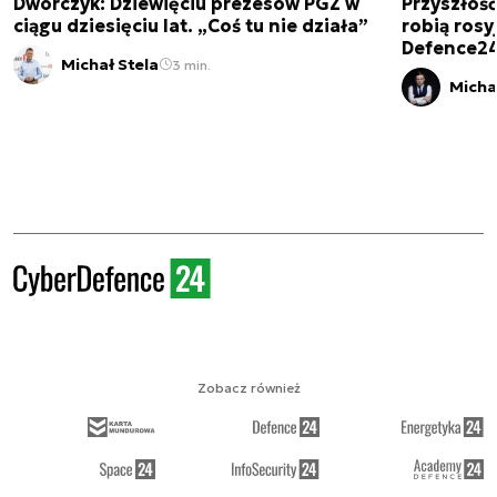
Dworczyk: Dziewięciu prezesów PGZ w
Przyszłoś
ciągu dziesięciu lat. „Coś tu nie działa”
robią rosyj
Defence2
Michał Stela
3 min.
Micha
Zobacz również