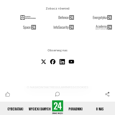
Zobacz również
Obserwuj nas
O NAS
KONTAKT
REGULAMIN
RSS
COOKIES
Cyberataki
Wycieki danych
Poradniki
O nas
© 2012-2026 CYBERDEFENCE24