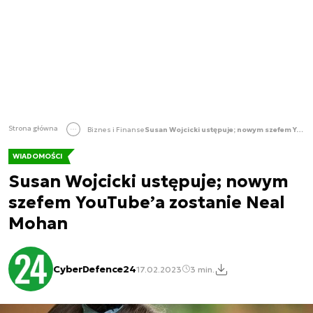
Strona główna
Biznes i Finanse
Susan Wojcicki ustępuje; nowym szefem YouTube’a zostanie Neal Mohan
WIADOMOŚCI
Susan Wojcicki ustępuje; nowym
szefem YouTube’a zostanie Neal
Mohan
CyberDefence24
17.02.2023
3 min.