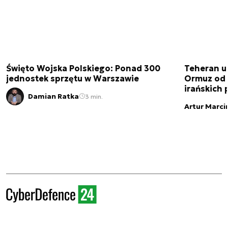
Święto Wojska Polskiego: Ponad 300
Teheran uz
jednostek sprzętu w Warszawie
Ormuz od 
irańskich
Damian Ratka
3 min.
Artur Marci