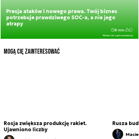
Presja ataków i nowego prawa. Twój biznes
potrzebuje prawdziwego SOC-a, a nie jego
atrapy
8 min.
Materiał sponsorowany
Mogą Cię zainteresować
Rosja zwiększa produkcję rakiet.
Rusza bud
Ujawniono liczby
Macie