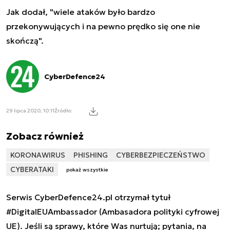
Jak dodał, "wiele ataków było bardzo
przekonywujących i na pewno prędko się one nie
skończą".
CyberDefence24
29 lipca 2020, 10:11
Źródło:
Zobacz również
KORONAWIRUS
PHISHING
CYBERBEZPIECZEŃSTWO
CYBERATAKI
pokaż wszystkie
Serwis CyberDefence24.pl otrzymał tytuł
#DigitalEUAmbassador (Ambasadora polityki cyfrowej
UE). Jeśli są sprawy, które Was nurtują; pytania, na