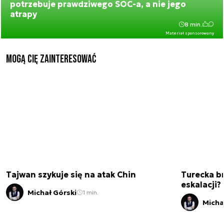
potrzebuje prawdziwego SOC-a, a nie jego
atrapy
8 min.
Materiał sponsorowany
Mogą Cię zainteresować
Tajwan szykuje się na atak Chin
Turecka br
eskalacji?
Michał Górski
1 min.
Micha