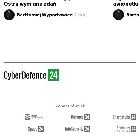
Ostra wymiana zdań.
awionetki 
Bartłomiej Wypartowicz
Bartł
1 min.
Zobacz również