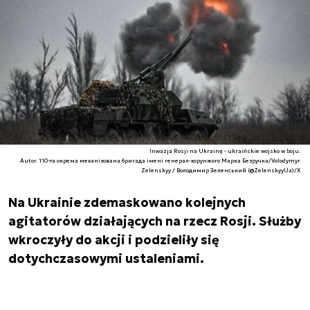
Inwazja Rosji na Ukrainę - ukraińskie wojsko w boju.
Autor. 110-та окрема механізована бригада імені генерал-хорунжого Марка Безручка/Volodymyr
Zelenskyy / Володимир Зеленський (@ZelenskyyUa)/X
Na Ukrainie zdemaskowano kolejnych
agitatorów działających na rzecz Rosji. Służby
wkroczyły do akcji i podzieliły się
dotychczasowymi ustaleniami.