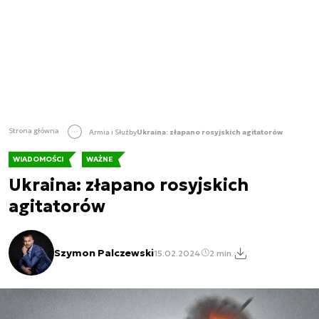
Strona główna
Armia i Służby
Ukraina: złapano rosyjskich agitatorów
WIADOMOŚCI
WAŻNE
Ukraina: złapano rosyjskich
agitatorów
Szymon Palczewski
15.02.2024
2 min.