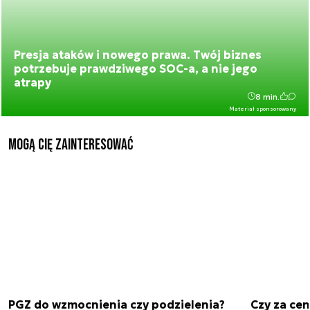
Presja ataków i nowego prawa. Twój biznes
potrzebuje prawdziwego SOC-a, a nie jego
atrapy
8 min.
Materiał sponsorowany
Mogą Cię zainteresować
PGZ do wzmocnienia czy podzielenia?
Czy za cen