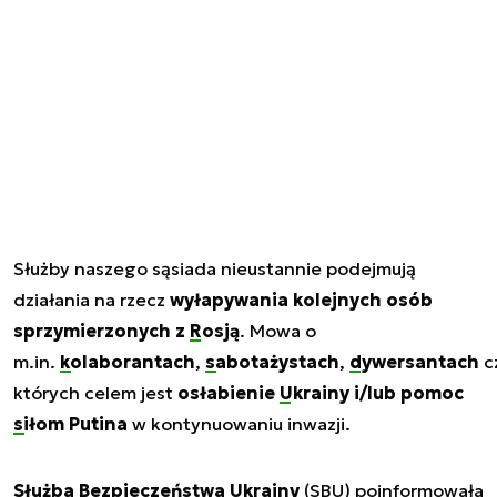
Służby naszego sąsiada nieustannie podejmują
działania na rzecz
wyłapywania kolejnych osób
sprzymierzonych z
Rosją
. Mowa o
m.in.
kolaborantach
,
sabotażystach
,
dywersantach
c
których celem jest
osłabienie
Ukrainy
i/lub pomoc
siłom Putina
w kontynuowaniu inwazji.
Służba Bezpieczeństwa Ukrainy
(SBU) poinformowała