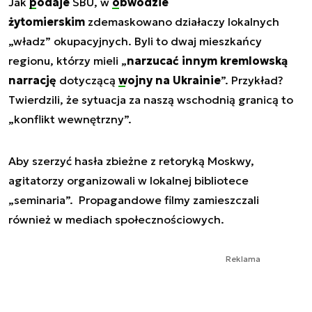
Jak
podaje
SBU, w
obwodzie
żytomierskim
zdemaskowano działaczy lokalnych
„władz” okupacyjnych. Byli to dwaj mieszkańcy
regionu, którzy mieli „
narzucać innym kremlowską
narrację
dotyczącą
wojny na Ukrainie
”. Przykład?
Twierdzili, że sytuacja za naszą wschodnią granicą to
„konflikt wewnętrzny”.
Aby szerzyć hasła zbieżne z retoryką Moskwy,
agitatorzy organizowali w lokalnej bibliotece
„seminaria”. Propagandowe filmy zamieszczali
również w mediach społecznościowych.
Reklama