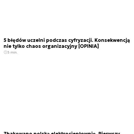
5 błędów uczelni podczas cyfryzacji. Konsekwencją
nie tylko chaos organizacyjny [OPINIA]
3 min.
Zhakowano polską elektrociepłownię. Pierwszy