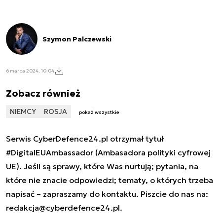
Szymon Palczewski
6 marca 2024, 10:04
Zobacz również
NIEMCY
ROSJA
pokaż wszystkie
Serwis CyberDefence24.pl otrzymał tytuł
#DigitalEUAmbassador (Ambasadora polityki cyfrowej
UE). Jeśli są sprawy, które Was nurtują; pytania, na
które nie znacie odpowiedzi; tematy, o których trzeba
napisać – zapraszamy do kontaktu. Piszcie do nas na:
redakcja@cyberdefence24.pl
.