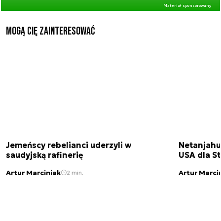
Materiał sponsorowany
Mogą Cię zainteresować
Jemeńscy rebelianci uderzyli w
Netanjahu
saudyjską rafinerię
USA dla St
Artur Marciniak
Artur Marci
2 min.