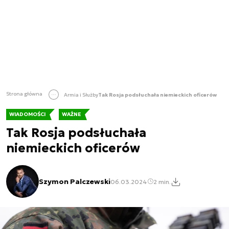
Strona główna
Armia i Służby
Tak Rosja podsłuchała niemieckich oficerów
WIADOMOŚCI
WAŻNE
Tak Rosja podsłuchała
niemieckich oficerów
Szymon Palczewski
06.03.2024
2 min.