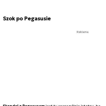
Szok po Pegasusie
Reklama
Skandal z Pegasusem
jest tu szczególnie istotny, bo