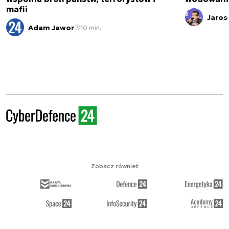
mafii
Jaros
Adam Jawor
10 min.
Zobacz również