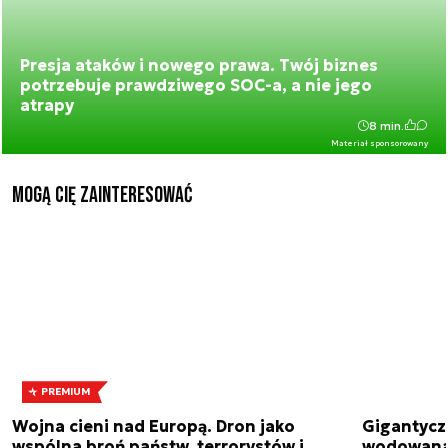
Presja ataków i nowego prawa. Twój biznes
potrzebuje prawdziwego SOC-a, a nie jego
atrapy
8 min.
Materiał sponsorowany
Mogą Cię zainteresować
PREMIUM
Wojna cieni nad Europą. Dron jako
Gigantycz
wspólna broń państw, terrorystów i
wodowana 