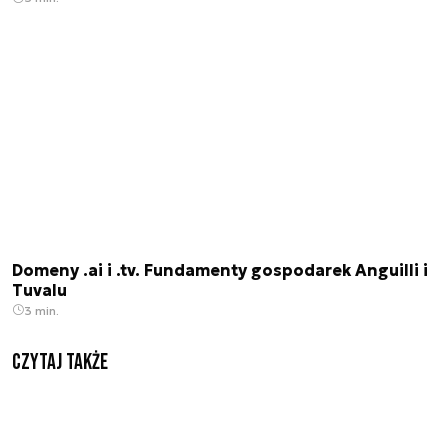
Domeny .ai i .tv. Fundamenty gospodarek Anguilli i
Tuvalu
3 min.
Czytaj także