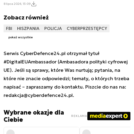
8 lipca 2026, 13:09
Zobacz również
FBI
HISZPANIA
POLICJA
CYBERPRZESTĘPCY
pokaż wszystkie
Serwis CyberDefence24.pl otrzymał tytuł
#DigitalEUAmbassador (Ambasadora polityki cyfrowej
UE). Jeśli są sprawy, które Was nurtują; pytania, na
które nie znacie odpowiedzi; tematy, o których trzeba
napisać – zapraszamy do kontaktu. Piszcie do nas na:
redakcja@cyberdefence24.pl
.
Wybrane okazje dla
REKLAMA
Ciebie