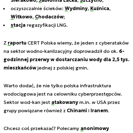
Sierakowo,
Jabłonna Lacka
,
Szczytno
;
oczyszczalnie ścieków:
Wydminy
,
Kuźnica
,
Witkowo
,
Chodaczów
;
stacja
regazyfikacji LNG.
Z
raportu
CERT Polska wiemy, że jeden z cyberataków
na sektor wodno-kanlizacyjny doprowadził do ok.
6-
godzinnej przerwy w dostarczaniu wody dla 2,5 tys.
mieszkańców
jednej z polskiej gmin.
Warto dodać, że nie tylko polska infrastruktura
wodociągowa jest na celowniku cyberprzestępców.
Sektor wod-kan jest
atakowany
m.in. w USA przez
grupy powiązane również z
Chinami
i
Iranem
.
Chcesz coś przekazać? Polecamy
anonimowy