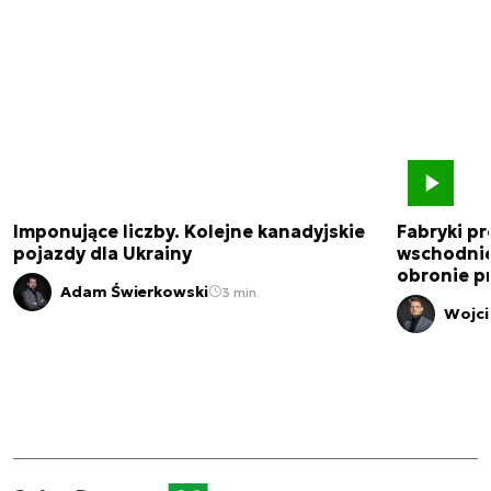
Imponujące liczby. Kolejne kanadyjskie
Fabryki pr
pojazdy dla Ukrainy
wschodnie
obronie p
Adam Świerkowski
3 min.
Wojci