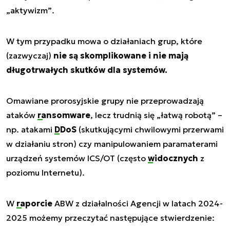
„aktywizm”
.
W tym przypadku mowa o działaniach grup, które
(zazwyczaj)
nie są skomplikowane i nie mają
długotrwałych skutków dla systemów.
Omawiane prorosyjskie grupy nie przeprowadzają
ataków
ransomware
, lecz trudnią się
„łatwą robotą”
–
np. atakami
DDoS
(skutkującymi chwilowymi przerwami
w działaniu stron) czy manipulowaniem paramaterami
urządzeń systemów ICS/OT (często
widocznych
z
poziomu Internetu).
W
raporcie
ABW z działalności Agencji w latach 2024-
2025 możemy przeczytać następujące stwierdzenie: