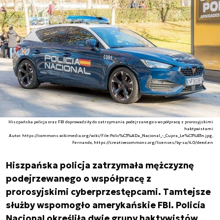
Hiszpańska policja oraz FBI doprowadziły do zatrzymania podejrzanego o współpracę z prorosyjskimi
haktywistami
Autor. https://commons.wikimedia.org/wiki/File:Polic%C3%ADa_Nacional_-_Cupra_Le%C3%B3n.jpg,
Fernando, https://creativecommons.org/licenses/by-sa/4.0/deed.en
Hiszpańska policja zatrzymała mężczyznę
podejrzewanego o współpracę z
prorosyjskimi cyberprzestępcami. Tamtejsze
służby wspomogło amerykańskie FBI. Policía
Nacional określiła dwie grupy haktywistów