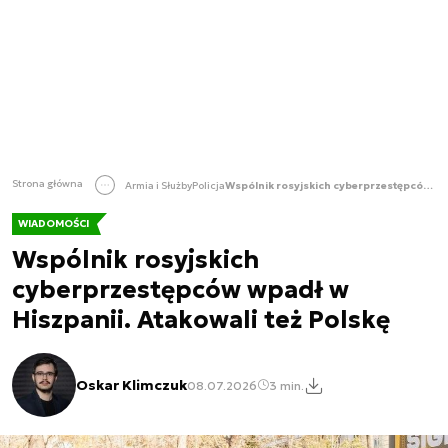
Strona główna
Armia i Służby
Policja
Wspólnik rosyjskich cyberprzestępców wpadł w Hiszpanii. Atakowali też Polskę
WIADOMOŚCI
Wspólnik rosyjskich
cyberprzestępców wpadł w
Hiszpanii. Atakowali też Polskę
Oskar Klimczuk
08.07.2026
3 min.