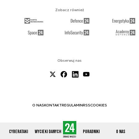
Zobacz również
Obserwuj nas
O NAS
KONTAKT
REGULAMIN
RSS
COOKIES
Cyberataki
Wycieki danych
Poradniki
O nas
© 2012-2026 CYBERDEFENCE24