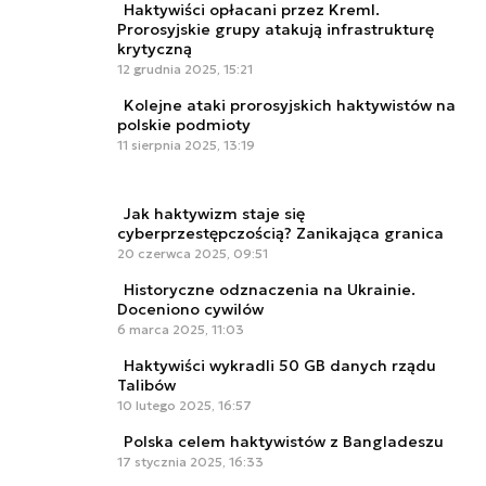
Haktywiści opłacani przez Kreml.
Prorosyjskie grupy atakują infrastrukturę
krytyczną
12 grudnia 2025, 15:21
Kolejne ataki prorosyjskich haktywistów na
polskie podmioty
11 sierpnia 2025, 13:19
Jak haktywizm staje się
cyberprzestępczością? Zanikająca granica
20 czerwca 2025, 09:51
Historyczne odznaczenia na Ukrainie.
Doceniono cywilów
6 marca 2025, 11:03
Haktywiści wykradli 50 GB danych rządu
Talibów
10 lutego 2025, 16:57
Polska celem haktywistów z Bangladeszu
17 stycznia 2025, 16:33