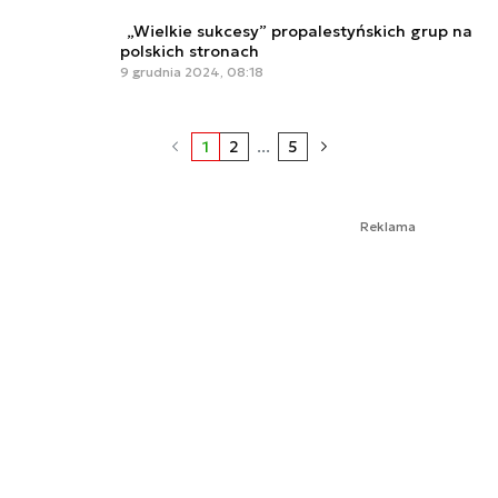
„Wielkie sukcesy” propalestyńskich grup na
polskich stronach
9 grudnia 2024, 08:18
1
2
...
5
Reklama