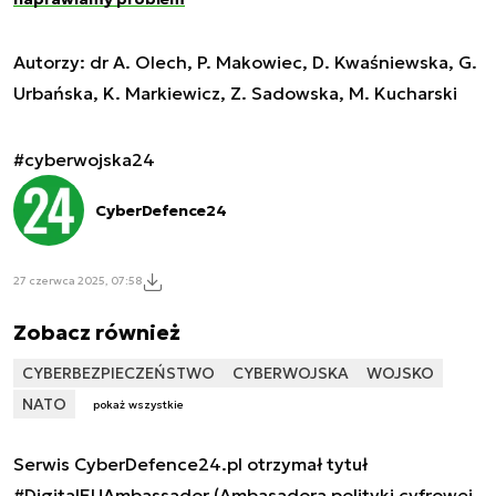
Autorzy: dr A. Olech, P. Makowiec, D. Kwaśniewska, G.
Urbańska, K. Markiewicz, Z. Sadowska, M. Kucharski
#cyberwojska24
CyberDefence24
27 czerwca 2025, 07:58
Zobacz również
CYBERBEZPIECZEŃSTWO
CYBERWOJSKA
WOJSKO
NATO
pokaż wszystkie
Serwis CyberDefence24.pl otrzymał tytuł
#DigitalEUAmbassador (Ambasadora polityki cyfrowej