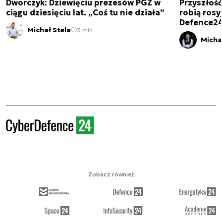
Dworczyk: Dziewięciu prezesów PGZ w
Przyszłoś
ciągu dziesięciu lat. „Coś tu nie działa”
robią rosyj
Defence2
Michał Stela
3 min.
Micha
Zobacz również