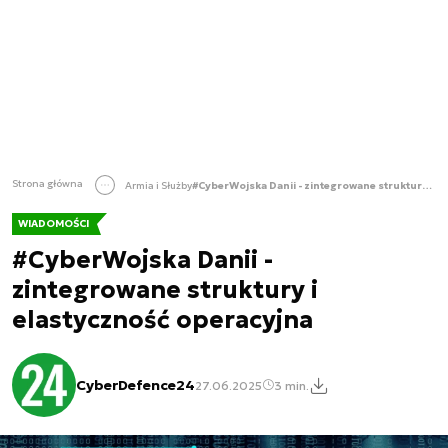
Strona główna
Armia i Służby
#CyberWojska Danii - zintegrowane struktury i elastyczność operacyjna
WIADOMOŚCI
#CyberWojska Danii -
zintegrowane struktury i
elastyczność operacyjna
CyberDefence24
27.06.2025
3 min.