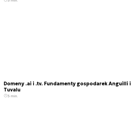
3 min.
Domeny .ai i .tv. Fundamenty gospodarek Anguilli i
Tuvalu
3 min.