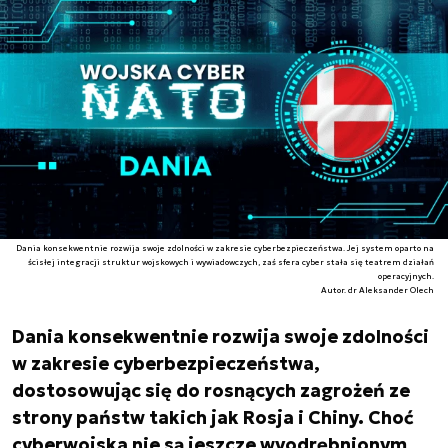
Dania konsekwentnie rozwija swoje zdolności w zakresie cyberbezpieczeństwa. Jej system oparto na
ścisłej integracji struktur wojskowych i wywiadowczych, zaś sfera cyber stała się teatrem działań
operacyjnych.
Autor. dr Aleksander Olech
Dania konsekwentnie rozwija swoje zdolności
w zakresie cyberbezpieczeństwa,
dostosowując się do rosnących zagrożeń ze
strony państw takich jak Rosja i Chiny. Choć
cyberwojska nie są jeszcze wyodrębnionym,