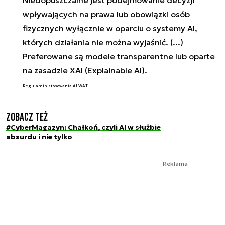
Niedopuszczalne jest podejmowanie decyzji
wpływających na prawa lub obowiązki osób
fizycznych wyłącznie w oparciu o systemy AI,
których działania nie można wyjaśnić. (...)
Preferowane są modele transparentne lub oparte
na zasadzie XAI
(Explainable AI)
.
Regulamin stosowania AI WAT
Zobacz też
#CyberMagazyn: Chałkoń, czyli AI w służbie
absurdu i nie tylko
Reklama