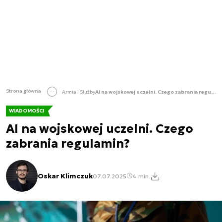
Strona główna
Armia i Służby
AI na wojskowej uczelni. Czego zabrania regulamin?
WIADOMOŚCI
AI na wojskowej uczelni. Czego
zabrania regulamin?
Oskar Klimczuk
07.07.2025
4 min.