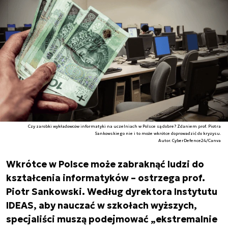
Czy zarobki wykładowców informatyki na uczelniach w Polsce są dobre? Zdaniem prof. Piotra
Sankowskiego nie i to może wkrótce doprowadzić do kryzysu.
Autor. CyberDefence24/Canva
Wkrótce w Polsce może zabraknąć ludzi do
kształcenia informatyków – ostrzega prof.
Piotr Sankowski. Według dyrektora Instytutu
IDEAS, aby nauczać w szkołach wyższych,
specjaliści muszą podejmować „ekstremalnie