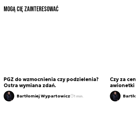
Mogą Cię zainteresować
PGZ do wzmocnienia czy podzielenia?
Czy za cen
Ostra wymiana zdań.
awionetki 
Bartłomiej Wypartowicz
Bartł
1 min.