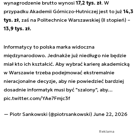
wynagrodzenie brutto wynosi
17,2 tys. zł
. W
przypadku Akademii Górniczo-Hutniczej jest to już
14,3
tys. zł
, zaś na Politechnice Warszawskiej (II stopień) –
13,9 tys. zł.
Informatycy to polska marka widoczna
międzynarodowo. Jednakże już niedługo nie będzie
miał kto ich kształcić. Aby wybrać karierę akademicką
w Warszawie trzeba podejmować ekstremalnie
nieracjonalne decyzje, aby nie powiedzieć bardziej
dosadnie informatyk musi być "szalony", aby…
pic.twitter.com/YAe7Fmjc3f
— Piotr Sankowski (@piotrsankowski)
June 22, 2026
Reklama