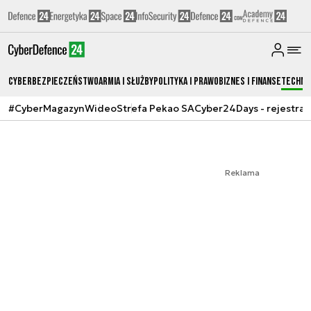
Cyberbezpieczeństwo
Armia i Służby
Polityka i prawo
Biznes i Finanse
Techno
#CyberMagazyn
Wideo
Strefa Pekao SA
Cyber24Days - rejestrac
Reklama