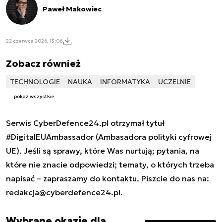
Paweł Makowiec
22 czerwca 2026, 13:06
Zobacz również
TECHNOLOGIE
NAUKA
INFORMATYKA
UCZELNIE
pokaż wszystkie
Serwis CyberDefence24.pl otrzymał tytuł
#DigitalEUAmbassador (Ambasadora polityki cyfrowej
UE). Jeśli są sprawy, które Was nurtują; pytania, na
które nie znacie odpowiedzi; tematy, o których trzeba
napisać – zapraszamy do kontaktu. Piszcie do nas na:
redakcja@cyberdefence24.pl
.
Wybrane okazje dla