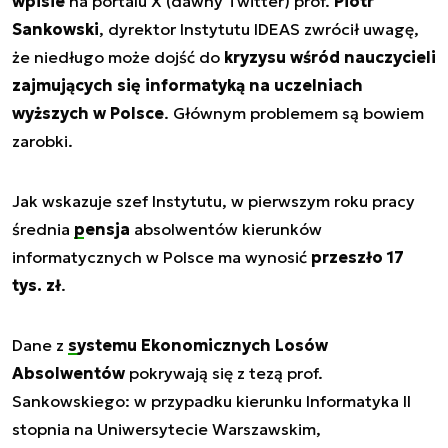
wpisie
na portalu X (dawny Twitter) prof.
Piotr
Sankowski
, dyrektor Instytutu IDEAS zwrócił uwagę,
że niedługo może dojść do
kryzysu wśród nauczycieli
zajmujących się informatyką na uczelniach
wyższych w Polsce
. Głównym problemem są bowiem
zarobki.
Jak wskazuje szef Instytutu, w pierwszym roku pracy
średnia
pensja
absolwentów kierunków
informatycznych w Polsce ma wynosić
przeszło 17
tys. zł
.
Dane z
systemu Ekonomicznych Losów
Absolwentów
pokrywają się z tezą prof.
Sankowskiego: w przypadku kierunku Informatyka II
stopnia na Uniwersytecie Warszawskim,