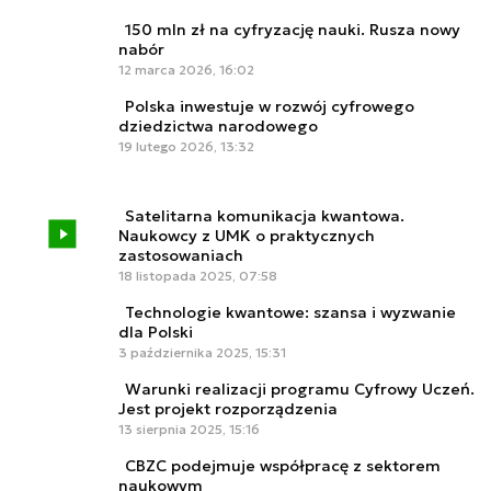
150 mln zł na cyfryzację nauki. Rusza nowy
nabór
12 marca 2026, 16:02
Polska inwestuje w rozwój cyfrowego
dziedzictwa narodowego
19 lutego 2026, 13:32
Satelitarna komunikacja kwantowa.
Naukowcy z UMK o praktycznych
zastosowaniach
18 listopada 2025, 07:58
Technologie kwantowe: szansa i wyzwanie
dla Polski
3 października 2025, 15:31
Warunki realizacji programu Cyfrowy Uczeń.
Jest projekt rozporządzenia
13 sierpnia 2025, 15:16
CBZC podejmuje współpracę z sektorem
naukowym