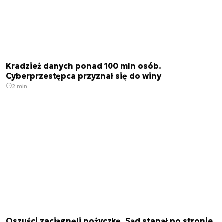
Kradzież danych ponad 100 mln osób.
Cyberprzestępca przyznał się do winy
2 min.
Oszuści zaciągnęli pożyczkę. Sąd stanął po stronie