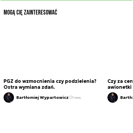
Mogą Cię zainteresować
PGZ do wzmocnienia czy podzielenia?
Czy za cen
Ostra wymiana zdań.
awionetki 
Bartłomiej Wypartowicz
Bartł
1 min.