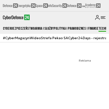
Cyberbezpieczeństwo
Armia i Służby
Polityka i prawo
Biznes i Finanse
Techno
#CyberMagazyn
Wideo
Strefa Pekao SA
Cyber24Days - rejestrac
Reklama