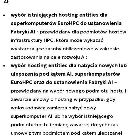
AI:
wybór istniejących hosting entities dla
superkomputerów EuroHPC do ustanowienia
Fabryki AI -
przewidziany dla podmiotów-hostów
infrastruktury HPC, która może wykazać
wystarczające zasoby obliczeniowe w zakresie
zastosowania na cele rozwoju AI;
wybór hosting entities dla nabycia nowych lub
ulepszenia pod kątem AI, superkomputerów
EuroHPC oraz do ustanowienia Fabryki AI
–
przewidziany na wybór nowego podmiotu-hostu i
zawarcie umowy o hosting w przypadku, gdy
wnioskodawca zamierza nabyć nowy
superkomputer AI lub na wybór istniejącego
podmiotu-hostu i zmianę zawartej dotychczas
umowy z tym podmiotem pod kątem ulepszanej