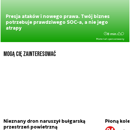
Presja ataków i nowego prawa. Twój biznes
potrzebuje prawdziwego SOC-a, a nie jego
atrapy
8 min.
Materiał sponsorowany
Mogą Cię zainteresować
Nieznany dron naruszył bułgarską
Płoną kole
przestrzeń powietrzną