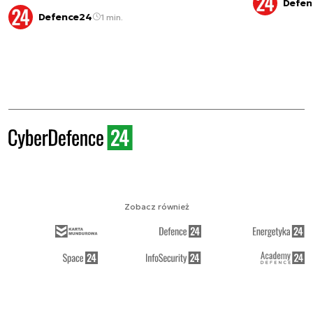
Defen
Defence24
1 min.
Zobacz również