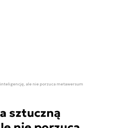
 inteligencję, ale nie porzuca metawersum
a sztuczną
ale nie porzuca