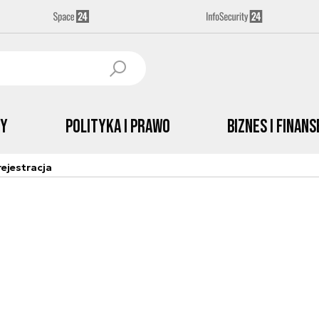
by
Polityka i prawo
Biznes i Finans
ejestracja