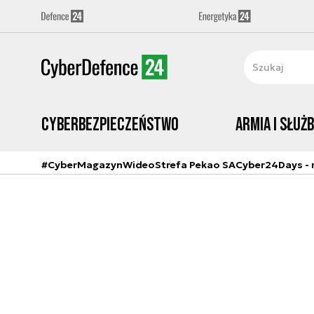
Cyberbezpieczeństwo
Armia i Służ
#CyberMagazyn
Wideo
Strefa Pekao SA
Cyber24Days - r