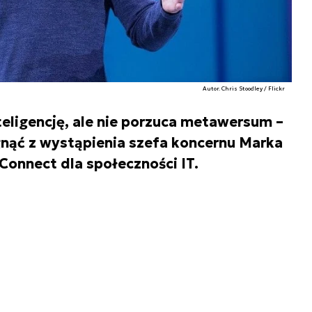
Autor. Chris Stoodley / Flickr
teligencję, ale nie porzuca metawersum –
nąć z wystąpienia szefa koncernu Marka
Connect dla społeczności IT.