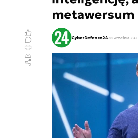
metawersum
CyberDefence24
28 września 2023