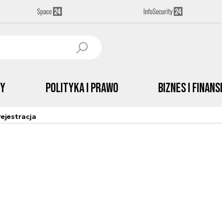
by
Polityka i prawo
Biznes i Finans
ejestracja