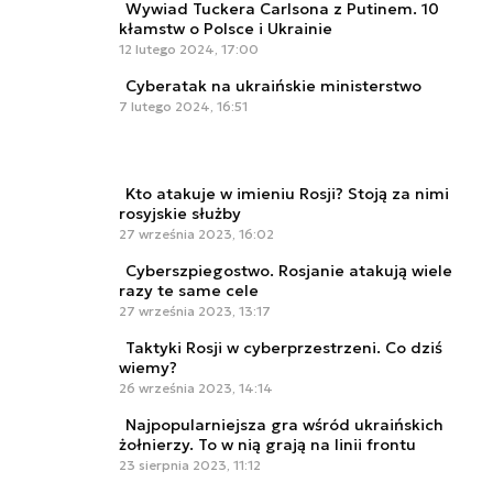
Wywiad Tuckera Carlsona z Putinem. 10
kłamstw o Polsce i Ukrainie
12 lutego 2024, 17:00
Cyberatak na ukraińskie ministerstwo
7 lutego 2024, 16:51
Kto atakuje w imieniu Rosji? Stoją za nimi
rosyjskie służby
27 września 2023, 16:02
Cyberszpiegostwo. Rosjanie atakują wiele
razy te same cele
27 września 2023, 13:17
Taktyki Rosji w cyberprzestrzeni. Co dziś
wiemy?
26 września 2023, 14:14
Najpopularniejsza gra wśród ukraińskich
żołnierzy. To w nią grają na linii frontu
23 sierpnia 2023, 11:12