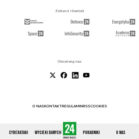
Zobacz również
Obserwuj nas
O NAS
KONTAKT
REGULAMIN
RSS
COOKIES
Cyberataki
Wycieki danych
Poradniki
O nas
© 2012-2026 CYBERDEFENCE24