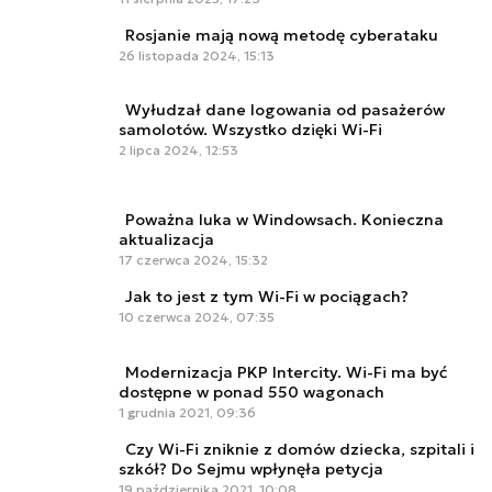
Rosjanie mają nową metodę cyberataku
26 listopada 2024, 15:13
Wyłudzał dane logowania od pasażerów
samolotów. Wszystko dzięki Wi-Fi
2 lipca 2024, 12:53
Poważna luka w Windowsach. Konieczna
aktualizacja
17 czerwca 2024, 15:32
Jak to jest z tym Wi-Fi w pociągach?
10 czerwca 2024, 07:35
Modernizacja PKP Intercity. Wi-Fi ma być
dostępne w ponad 550 wagonach
1 grudnia 2021, 09:36
Czy Wi-Fi zniknie z domów dziecka, szpitali i
szkół? Do Sejmu wpłynęła petycja
19 października 2021, 10:08