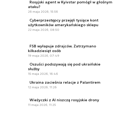
Rosyjski agent w Kyivstar pomógł w głośnym
ataku?
26 maja 2026, 15:56
Cyberprzestępcy przejęli tysiące kont
użytkowników amerykańskiego sklepu
22 maja 2026, 08:50
FSB wyłapuje zdrajców. Zatrzymano
kilkadziesiąt osób
19 maja 2026, 07:49
Oszuści podszywają się pod ukraińskie
służby
15 maja 2026, 16:46
Ukraina zacieśnia relacje z Palantirem
12 maja 2026, 11:26
Wieżyczki z AI niszczą rosyjskie drony
11 maja 2026, 11:25