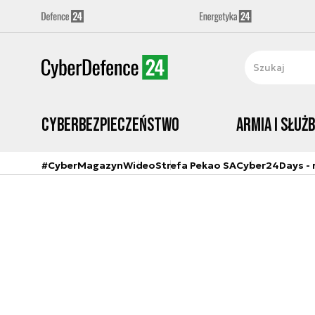
Cyberbezpieczeństwo
Armia i Służ
#CyberMagazyn
Wideo
Strefa Pekao SA
Cyber24Days - r