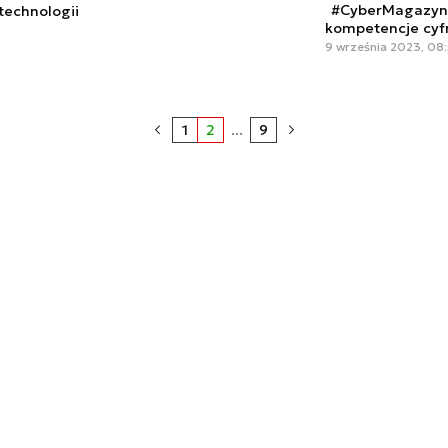
#CyberMagazyn: 
 technologii
kompetencje cyf
9 września 2023, 08
1
2
...
9