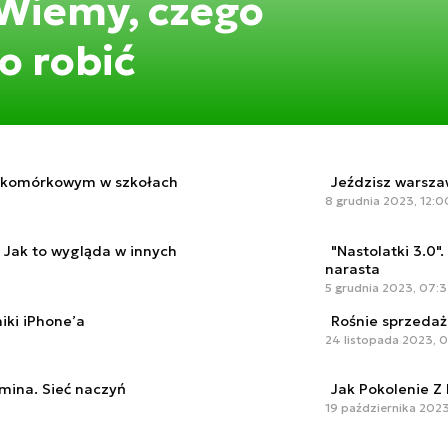
 Wiemy, czego
o robić
m komórkowym w szkołach
Jeździsz warsz
8 grudnia 2023, 12:0
Jak to wygląda w innych
"Nastolatki 3.0"
narasta
5 grudnia 2023, 07:
iki iPhone’a
Rośnie sprzedaż
24 listopada 2023, 0
mina. Sieć naczyń
Jak Pokolenie Z 
19 października 2023