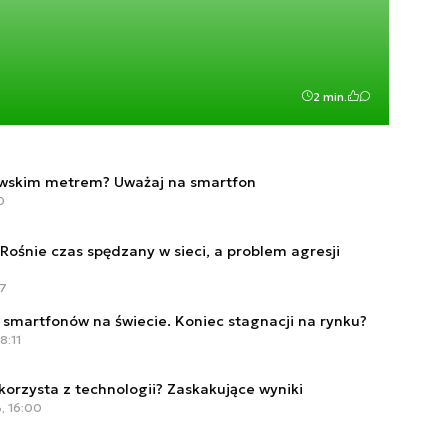
2 min.
awskim metrem? Uważaj na smartfon
0
. Rośnie czas spędzany w sieci, a problem agresji
37
 smartfonów na świecie. Koniec stagnacji na rynku?
8:11
korzysta z technologii? Zaskakujące wyniki
, 16:00