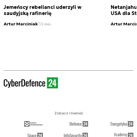
Jemeńscy rebelianci uderzyli w
Netanjahu
saudyjską rafinerię
USA dla St
Artur Marciniak
Artur Marci
2 min.
Zobacz również