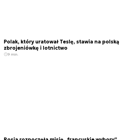
Polak, który uratował Teslę, stawia na polską
zbrojeniówkę i lotnictwo
9 min.
Rosja rozpoczęła misję „francuskie wybory”.